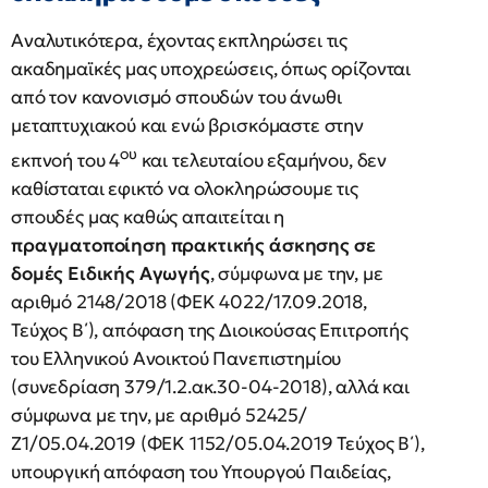
Αναλυτικότερα, έχοντας εκπληρώσει τις
ακαδημαϊκές μας υποχρεώσεις, όπως ορίζονται
από τον κανονισμό σπουδών του άνωθι
μεταπτυχιακού και ενώ βρισκόμαστε στην
ου
εκπνοή του 4
και τελευταίου εξαμήνου, δεν
καθίσταται εφικτό να ολοκληρώσουμε τις
σπουδές μας καθώς απαιτείται η
πραγματοποίηση πρακτικής άσκησης σε
δομές Ειδικής Αγωγής
, σύμφωνα με την, με
αριθμό 2148/2018 (ΦΕΚ 4022/17.09.2018,
Τεύχος Β΄), απόφαση της Διοικούσας Επιτροπής
του Ελληνικού Ανοικτού Πανεπιστημίου
(συνεδρίαση 379/1.2.ακ.30-04-2018), αλλά και
σύμφωνα με την, με αριθμό 52425/
Ζ1/05.04.2019 (ΦΕΚ 1152/05.04.2019 Τεύχος Β΄),
υπουργική απόφαση του Υπουργού Παιδείας,