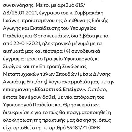
συνεννόησης. Με το, με αριθμό 615/
Δ3/26.01.2021, έγγραφο του κ. Ζυμβρακάκη
Ιωάννη, προϊσταμένου της Διεύθυνσης Ειδικής
Αγωγής και Εκπαίδευσης του Υπουργείου
Παιδείας και Θρησκευμάτων, διαβιβάστηκε το,
από 22-01-2021, ηλεκτρονικό μήνυμά με τα
αιτήματά μας και τέσσερα (4) συνοδευτικά
έγγραφα προς το Γραφείο Υφυπουργού, κ.
Συρίγου και την Επιτροπή Συνάφειας
Μεταπτυχιακών τίτλων Σπουδών (μέσω Δ/νσης
Ανωτάτης Εκπ/σης) λόγω αναρμοδιότητας με την
επισήμανση
«Εξαιρετικά Επείγον».
Ωστόσο,
έκτοτε δεν έχουν δοθεί, με νέα απόφαση του
Υφυπουργού Παιδείας και Θρησκευμάτων,
διευκρινίσεις για το πώς θα πραγματοποιηθεί η
ολοκλήρωση της πρακτικής μας άσκησης, όπως
είχε ορισθεί στη, με αριθμό 59181/Ζ1 (ΦΕΚ