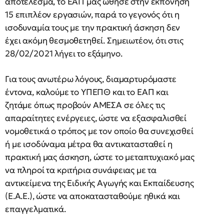
αποτέλεσμα, το ΕΑΠ μας ώθησε στην εκπόνηση
15 επιπλέον εργασιών, παρά το γεγονός ότι η
ισοδυναμία τους με την πρακτική άσκηση δεν
έχει ακόμη θεσμοθετηθεί. Σημειωτέον, ότι στις
28/02/2021 λήγει το εξάμηνο.
Για τους ανωτέρω λόγους, διαμαρτυρόμαστε
έντονα, καλούμε το ΥΠΕΠΘ και το ΕΑΠ και
ζητάμε όπως προβούν ΑΜΕΣΑ σε όλες τις
απαραίτητες ενέργειες, ώστε να εξασφαλισθεί
νομοθετικά ο τρόπος με τον οποίο θα συνεχισθεί
ή με ισοδύναμα μέτρα θα αντικατασταθεί η
πρακτική μας άσκηση, ώστε το μεταπτυχιακό μας
να πληροί τα κριτήρια συνάφειας με τα
αντικείμενα της Ειδικής Αγωγής και Εκπαίδευσης
(Ε.Α.Ε.), ώστε να αποκατασταθούμε ηθικά και
επαγγελματικά.