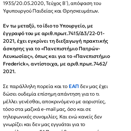
1935/20.05.2020, Τεύχος Β΄), απόφαση του
Υφυπουργού Παιδείας και Θρησκευμάτων.
Εν τω μεταξύ, το ίδιο το Υπουργείο, με
έγγραφό του με αριθ.πρωτ.7415/Δ3/22-01-
2021, έχει εγκρίνει τη διεξαγωγή πρακτικής
άσκησης για το «Πανεπιστήμιο Πατρών-
Λευκωσίας», όπως και για το «Πανεπιστήμιο
Frederick», αντίστοιχα, με αριθ.πρωτ.7462/
2021.
Σε παράλληλη πορεία και το
ΕΑΠ
δεν μας έχει
δώσει ουδεμία επίσημη απάντηση για το τι
μέλλει γενέσθαι, αποκρινόμενο με αοριστίες,
τόσο στα μαζικά e-mail μας, όσο και σε
τηλεφωνικές συνομιλίες. Και ενώ κανείς δεν
γνωρίζει και δεν μας εγγυάται για το