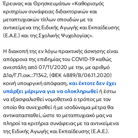
Έρευνας και Θρησκευμάτων «Καθορισμός
κριτηρίων συνάφειας διδακτορικών και
μεταπτυχιακών τίτλων σπουδών με τα
αντικείμενα της Ειδικής Αγωγής και Εκπαίδευσης
(Ε.Α.Ε.) και της Σχολικής Ψυχολογίας».
Η διακοπή της εν λόγω πρακτικής άσκησης είναι
απόρροια της επιδημίας του COVID-19 καθώς
ανεστάλη από 07/11/2020 με την, με αριθμό
Δ1α/Γ.Π.οικ.:71342, (ΦΕΚ 4889/Β/06.11.2020)
κοινή υπουργική απόφαση,
και έκτοτε δεν έχει
υπάρξει μέριμνα για να ολοκληρωθεί
ή έστω
να εξασφαλισθεί νομοθετικά ο τρόπος με τον
οποίο θα συνεχισθεί ή με ισοδύναμα μέτρα θα
αντικατασταθεί, ώστε το μεταπτυχιακό μας να
πληροί τα κριτήρια συνάφειας με τα αντικείμενα
της Ειδικής Αγωγής και Εκπαίδευσης (Ε.Α.Ε.).