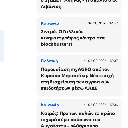
στη ΔΔΕ Γ' Αθήνας - Τι απαντά ο Θ.
Λιβάνιος
Κοινωνία
06.08.2026 - 12:09
Σινεμά: Ο Γαλλικός
κινηματογράφος κόντρα στα
blockbusters!
Πολιτική
06.08.2026 - 12:07
Παρουσίαση myAGRO από τον
Κυριάκο Μητσοτάκη: Νέα εποχή
στη διαχείριση των αγροτικών
επιδοτήσεων μέσω ΑΑΔΕ
Κοινωνία
06.08.2026 - 12:04
Καιρός: Προ των πυλών το πρώτο
ισχυρό κύμα καύσωνα του
Αυγούστου – «40άρια» το