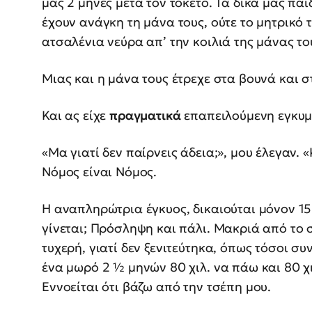
μας 2 μήνες μετά τον τοκετό. Τα δικά μας παι
έχουν ανάγκη τη μάνα τους, ούτε το μητρικό 
ατσαλένια νεύρα απ’ την κοιλιά της μάνας το
Μιας και η μάνα τους έτρεχε στα βουνά και σ
Και ας είχε
πραγματικά
επαπειλούμενη εγκυμ
«Μα γιατί δεν παίρνεις άδεια;», μου έλεγαν. «
Νόμος είναι Νόμος.
Η αναπληρώτρια έγκυος, δικαιούται μόνον 15
γίνεται; Πρόσληψη και πάλι. Μακριά από το σ
τυχερή, γιατί δεν ξενιτεύτηκα, όπως τόσοι σ
ένα μωρό 2 ½ μηνών 80 χιλ. να πάω και 80 χ
Εννοείται ότι βάζω από την τσέπη μου.