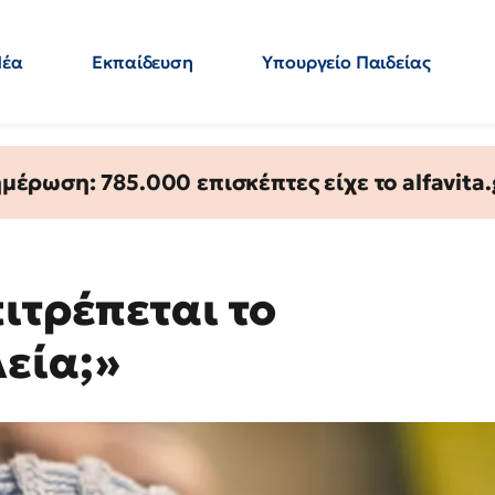
Νέα
Εκπαίδευση
Υπουργείο Παιδείας
 Εκπαιδευτικών
Μεταπτυχιακά
Πολιτική
Κόσμος
- Απαντήσεις
έρωση: 785.000 επισκέπτες είχε το alfavita.
ιτρέπεται το
εία;»