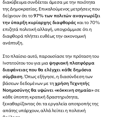
διακύβευμα συνδέεται άμεσα με την ποιότητα
της Δημοκρατίας. Επικαλούμενος μετρήσεις που
δείχνουν ότι το
97% των πολιτών αναγνωρίζει
την ύπαρξη κυρίαρχης διαφθοράς
και το 70%
επιζητά πολιτική αλλαγή, υπογράμμισε ότι η
διαφθορά πλήττει ευθέως την οικονομική
ανάπτυξη.
Στο πλαίσιο αυτό, παρουσίασε την πρόταση του
Ινστιτούτου του για μια
ψηφιακή πλατφόρμα
διαφάνειας που θα ελέγχει κάθε δημόσια
σύμβαση
. Όπως εξήγησε, η διασύνδεση των
βάσεων δεδομένων με τη
χρήση Τεχνητής
Νοημοσύνης θα υψώνει «κόκκινη σημαία»
σε
κάθε ύποπτη κρατική δραστηριότητα,
ξεκαθαρίζοντας ότι τα εργαλεία αποτροπής της
απάτης υπάρχουν, αλλά λείπει η πολιτική