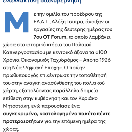
εναλλακτική διακυβέρνηση
Μ
ε την ομιλία του προέδρου της
ΕΛ.Α.Σ., Αλέξη Τσίπρα, άνοιξαν οι
εργασίες της δεύτερης ημέρας του
7ου OT Forum
, το οποίο λαμβάνει
χώρα στο ιστορικό κτήριο του Παλαιού
Καπνεργοστασίου με κεντρικό άξονα τα «100
Χρόνια Οικονομικός Ταχυδρόμος – Από το 1926
στη Νέα Ψηφιακή Εποχή». Ο πρώην
πρωθυπουργός επικέντρωσε την τοποθέτησή
του στην ανάγκη ανασύνθεσης του πολιτικού
χάρτη, εξαπολύοντας παράλληλα δριμεία
επίθεση στην κυβέρνηση και τον Κυριάκο
Μητσοτάκη, ενώ παρουσίασε ένα
συγκεκριμένο, κοστολογημένο πακέτο πέντε
προτεραιοτήτων
για την επόμενη ημέρα της
χώρας.