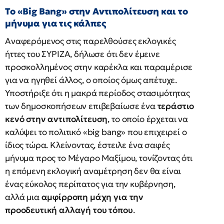
Το «Big Bang» στην Αντιπολίτευση και το
μήνυμα για τις κάλπες
Αναφερόμενος στις παρελθούσες εκλογικές
ήττες του ΣΥΡΙΖΑ, δήλωσε ότι δεν έμεινε
προσκολλημένος στην καρέκλα και παραμέρισε
για να ηγηθεί άλλος, ο οποίος όμως απέτυχε.
Υποστήριξε ότι η μακρά περίοδος στασιμότητας
των δημοσκοπήσεων επιβεβαίωσε ένα
τεράστιο
κενό στην αντιπολίτευση
, το οποίο έρχεται να
καλύψει το πολιτικό «big bang» που επιχειρεί ο
ίδιος τώρα. Κλείνοντας, έστειλε ένα σαφές
μήνυμα προς το Μέγαρο Μαξίμου, τονίζοντας ότι
η επόμενη εκλογική αναμέτρηση δεν θα είναι
ένας εύκολος περίπατος για την κυβέρνηση,
αλλά μια
αμφίρροπη μάχη για την
προοδευτική αλλαγή του τόπου
.