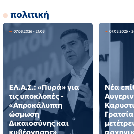
πολιτική
07.08.2026 - 21:08
07.08.2026 - 
ΕΛ.Α.Σ.: «Πυρά» για
Νέα επί
τις υποκλοπές -
Αυγεριν
«Απροκάλυπτη
Καρυστι
ώσμωση
Γρατσία
Δικαιοσύνης και
μετέτρε
κυβέρνησης»
αρχηγι