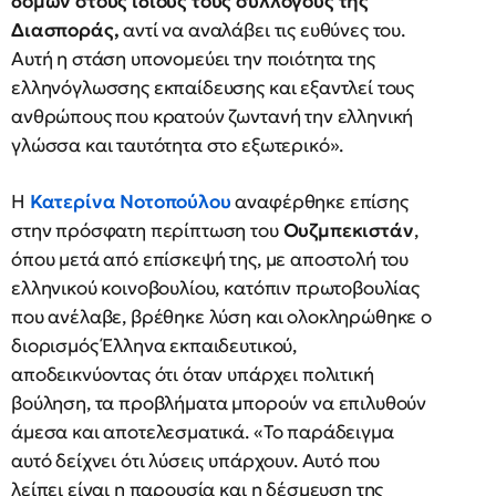
δομών στους ίδιους τους συλλόγους της
Διασποράς,
αντί να αναλάβει τις ευθύνες του.
Αυτή η στάση υπονομεύει την ποιότητα της
ελληνόγλωσσης εκπαίδευσης και εξαντλεί τους
ανθρώπους που κρατούν ζωντανή την ελληνική
γλώσσα και ταυτότητα στο εξωτερικό».
Η
Κατερίνα Νοτοπούλο
υ
αναφέρθηκε επίσης
στην πρόσφατη περίπτωση του
Ουζμπεκιστάν
,
όπου μετά από επίσκεψή της, με αποστολή του
ελληνικού κοινοβουλίου, κατόπιν πρωτοβουλίας
που ανέλαβε, βρέθηκε λύση και ολοκληρώθηκε ο
διορισμός Έλληνα εκπαιδευτικού,
αποδεικνύοντας ότι όταν υπάρχει πολιτική
βούληση, τα προβλήματα μπορούν να επιλυθούν
άμεσα και αποτελεσματικά. «Το παράδειγμα
αυτό δείχνει ότι λύσεις υπάρχουν. Αυτό που
λείπει είναι η παρουσία και η δέσμευση της