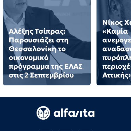
Νίκος Χ
Αλέξης Τσίπρας:
«Καμία
Παρουσιάζει στη
ανεμογε
Θεσσαλονίκη το
αναδασω
οικονομικό
πυρόπλ
πρόγραμμα της ΕΛΑΣ
περιοχέ
στις 2 Σεπτεμβρίου
Αττικής