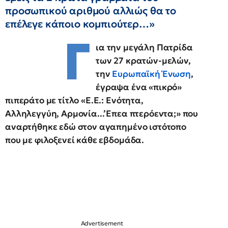
προσωπικού αριθμού αλλιώς θα το
επέλεγε κάποιο κομπιούτερ…»
Γ
ια την μεγάλη Πατρίδα
των 27 κρατών-μελών,
την
Ευρωπαϊκή Ένωση
,
έγραψα ένα «πικρό»
πιπεράτο με τίτλο «Ε.Ε.: Ενότητα,
Αλληλεγγύη, Αρμονία...’Επεα πτερόεντα;» που
αναρτήθηκε εδώ στον αγαπημένο ιστότοπο
που με φιλοξενεί κάθε εβδομάδα.