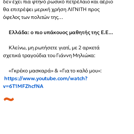
δεν έχει πια φτηνό ρωσικό πετρέλαιο και αέριο
θα επιτρέψει μερική χρήση ΛΙΓΝΙΤΗ προς
όφελος των πολιτών της…
Ελλάδα: ο πιο υπάκουος μαθητής της Ε.Ε...
Κλείνω, μη ρωτήσετε γιατί, με 2 αρκετά
σχετικά τραγούδια του Γιάννη Μηλιώκα:
«Γκρέκο μασκαρά» & «Για το καλό μου»:
https://www.youtube.com/watch?
v=6T1MFZhcfNA