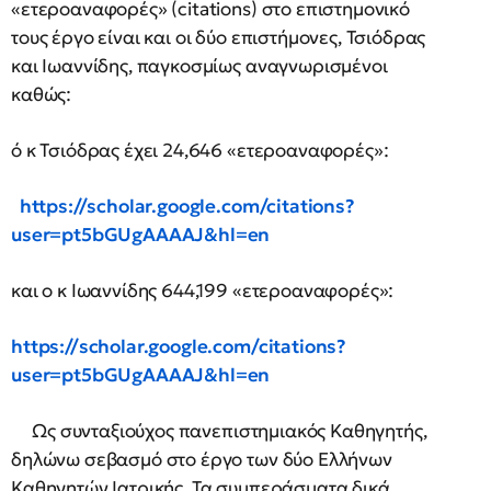
«ετεροαναφορές» (citations) στο επιστημονικό
τους έργο είναι και οι δύο επιστήμονες, Τσιόδρας
και Ιωαννίδης, παγκοσμίως αναγνωρισμένοι
καθώς:
ό κ Τσιόδρας έχει 24,646 «ετεροαναφορές»:
https://scholar.google.com/citations?
user=pt5bGUgAAAAJ&hl=en
και ο κ Ιωαννίδης 644,199 «ετεροαναφορές»:
https://scholar.google.com/citations?
user=pt5bGUgAAAAJ&hl=en
Ως συνταξιούχος πανεπιστημιακός Καθηγητής,
δηλώνω σεβασμό στο έργο των δύο Ελλήνων
Καθηγητών Ιατρικής. Τα συμπεράσματα δικά