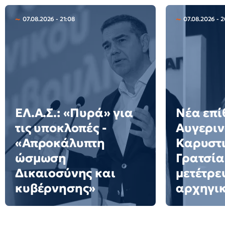
07.08.2026 - 21:08
07.08.2026 - 
ΕΛ.Α.Σ.: «Πυρά» για
Νέα επί
τις υποκλοπές -
Αυγεριν
«Απροκάλυπτη
Καρυστι
ώσμωση
Γρατσία
Δικαιοσύνης και
μετέτρε
κυβέρνησης»
αρχηγι