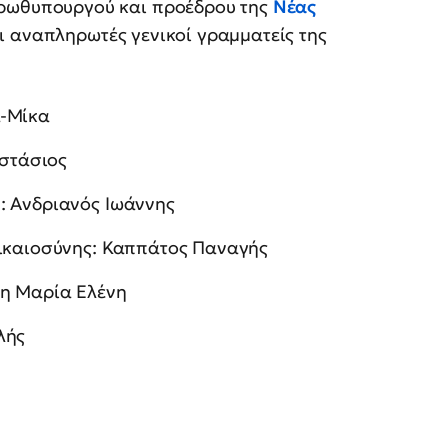
πρωθυπουργού και προέδρου της
Νέας
 αναπληρωτές γενικοί γραμματείς της
α-Μίκα
στάσιος
: Ανδριανός Ιωάννης
Δικαιοσύνης: Καππάτος Παναγής
λη Μαρία Ελένη
λής