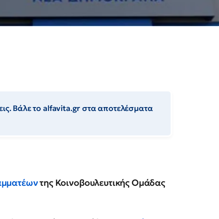
ις. Βάλε το alfavita.gr στα αποτελέσματα
αμματέων
της Κοινοβουλευτικής Ομάδας