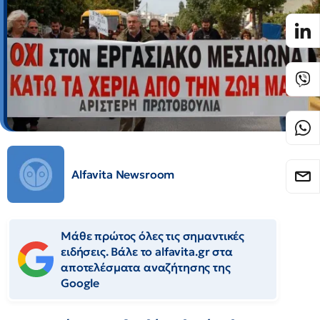
Alfavita Newsroom
Μάθε πρώτος όλες τις σημαντικές
ειδήσεις. Βάλε το alfavita.gr στα
αποτελέσματα αναζήτησης της
Google