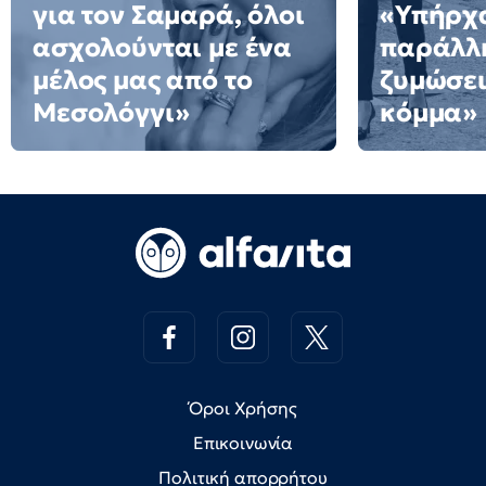
για τον Σαμαρά, όλοι
«Υπήρχ
ασχολούνται με ένα
παράλλ
μέλος μας από το
ζυμώσει
Μεσολόγγι»
κόμμα»
Όροι Χρήσης
Επικοινωνία
Πολιτική απορρήτου