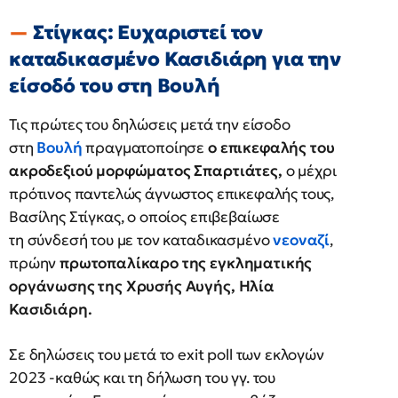
Στίγκας: Ευχαριστεί τον
καταδικασμένο Κασιδιάρη για την
είσοδό του στη Βουλή
Τις πρώτες του δηλώσεις μετά την είσοδο
στη
Βουλή
πραγματοποίησε
ο επικεφαλής του
ακροδεξιού μορφώματος Σπαρτιάτες,
ο μέχρι
πρότινος παντελώς άγνωστος επικεφαλής τους,
Βασίλης Στίγκας, ο οποίος επιβεβαίωσε
τη σύνδεσή του με τον καταδικασμένο
νεοναζί
,
πρώην
πρωτοπαλίκαρο της εγκληματικής
οργάνωσης της Χρυσής Αυγής, Ηλία
Κασιδιάρη.
Σε δηλώσεις του μετά το exit poll των εκλογών
2023 -καθώς και τη δήλωση του γγ. του