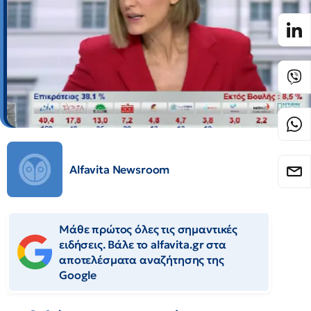
Alfavita Newsroom
Μάθε πρώτος όλες τις σημαντικές
ειδήσεις. Βάλε το alfavita.gr στα
αποτελέσματα αναζήτησης της
Google