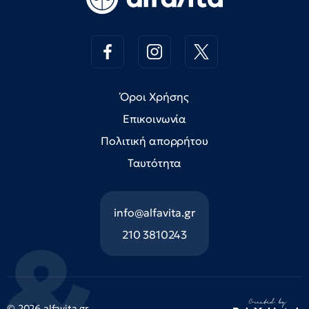
Όροι Χρήσης
Επικοινωνία
Πολιτική απορρήτου
Ταυτότητα
info@alfavita.gr
210 3810243
© 2026 alfavita.gr