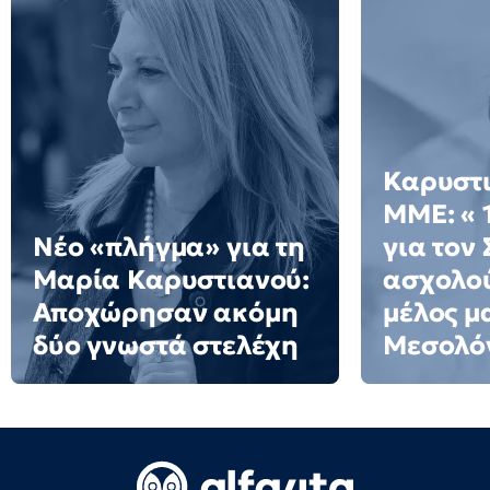
Καρυστι
ΜΜΕ: « 
Νέο «πλήγμα» για τη
για τον
Μαρία Καρυστιανού:
ασχολού
Αποχώρησαν ακόμη
μέλος μ
δύο γνωστά στελέχη
Μεσολό