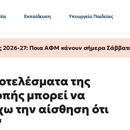
Νέα
Εκπαίδευση
Υπουργείο Παιδείας
 Εκπαιδευτικών
Μεταπτυχιακά
Πολιτική
Κόσμος
- Απαντήσεις
ς 2026-27: Ποια ΑΦΜ κάνουν σήμερα Σάββατο
ποτελέσματα της
οπής μπορεί να
χω την αίσθηση ότι
"