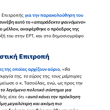
ς Επιτροπής
για την παρακολούθηση του
υνέβη αυτό το «
απαράδεκτο φαινόμενο
»
το μέλλον, αναφέρθηκε ο πρόεδρος της
υξή του στην ΕΡΤ, και στο δημοσιογράφο
αστική Επιτροπή
ες της οποίας αρχίζουν αύριο
, «
θα
ργία της, το εύρος της, τους μάρτυρες
ημείωσε ο κ. Τασούλας, ενώ, ως προς την
το λεγόμενο πολιτικό σύστημα για
λής είπε ότι «
αυτό κάνει την πρόκληση
όμη μεγαλύτερη και ακόμη πιο