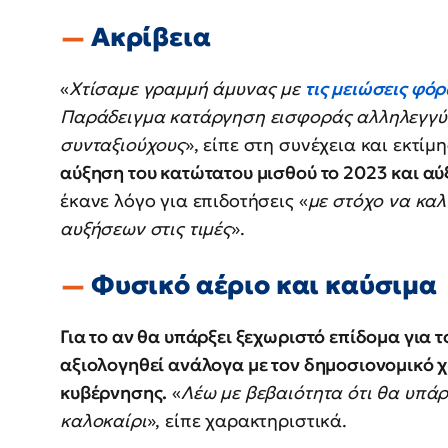
Ακρίβεια
«
Χτίσαμε γραμμή άμυνας με
τις μειώσεις φό
Παράδειγμα κατάργηση εισφοράς αλληλεγγύη
συνταξιούχους
», είπε στη συνέχεια και εκτίμ
αύξηση του κατώτατου μισθού το 2023 και α
έκανε λόγο για επιδοτήσεις «
με στόχο να κα
αυξήσεων στις τιμές
».
Φυσικό αέριο και καύσιμα
Για το αν θα υπάρξει ξεχωριστό επίδομα για 
αξιολογηθεί ανάλογα με τον δημοσιονομικό χ
κυβέρνησης.
«
Λέω με βεβαιότητα ότι θα υπά
καλοκαίρι
», είπε χαρακτηριστικά.