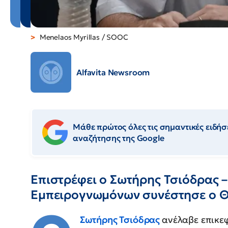
Menelaos Myrillas / SOOC
Alfavita Newsroom
Μάθε πρώτος όλες τις σημαντικές ειδήσε
αναζήτησης της Google
Επιστρέφει ο Σωτήρης Τσιόδρας 
Εμπειρογνωμόνων συνέστησε ο Θ
Σωτήρης Τσιόδρας
ανέλαβε επικε