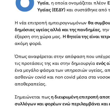
Ο
Υγεία
, η οποία ονομάζεται πλέον
Ε
Υγείας (ΕΕΔΥ)
και συστάθηκε από τ
Η νέα επιτροπή εμπειρογνωμόνων
θα συμβου
δημόσιας υγείας αλλά και της πανδημίας
, τη
έξαρση στη χώρα μας.
Η θητεία της είναι τετ
ακόμη φορά.
Όπως αναφέρεται στην απόφαση που υπέγρ
τις προτάσεις της και στην δημιουργία
ενός ο
ένα μεγάλο φάσμα των υπηρεσιών υγείας, απ
ασθενών covid και non covid μέσα στα νοσοκο
αποθεραπείας.
Σημειώνεται πως
η διευρυμένη επιτροπή απο
συλλόγων και φορέων ενώ περιλαμβάνει και