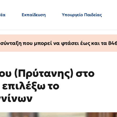
Νέα
Εκπαίδευση
Υπουργείο Παιδείας
 Εκπαιδευτικών
Μεταπτυχιακά
Πολιτική
Κόσμος
- Απαντήσεις
ύνταξη που μπορεί να φτάσει έως και τα 846 
ου (Πρύτανης) στο
α επιλέξω το
ννίνων