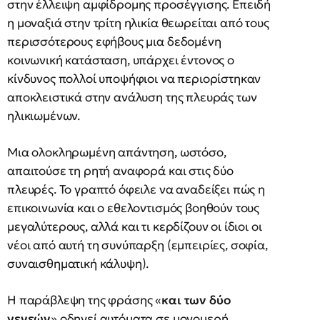
στην έλλειψη αμφίδρομης προσέγγισης. Επειδή
η μοναξιά στην τρίτη ηλικία θεωρείται από τους
περισσότερους εφήβους μια δεδομένη
κοινωνική κατάσταση, υπάρχει έντονος ο
κίνδυνος πολλοί υποψήφιοι να περιορίστηκαν
αποκλειστικά στην ανάλυση της πλευράς των
ηλικιωμένων.
Μια ολοκληρωμένη απάντηση, ωστόσο,
απαιτούσε τη ρητή αναφορά και στις δύο
πλευρές. Το γραπτό όφειλε να αναδείξει πώς η
επικοινωνία και ο εθελοντισμός βοηθούν τους
μεγαλύτερους, αλλά και τι κερδίζουν οι ίδιοι οι
νέοι από αυτή τη συνύπαρξη (εμπειρίες, σοφία,
συναισθηματική κάλυψη).
Η παράβλεψη της φράσης «
και των δύο
γενεών
» οδηγεί αυτόματα σε μονομερή