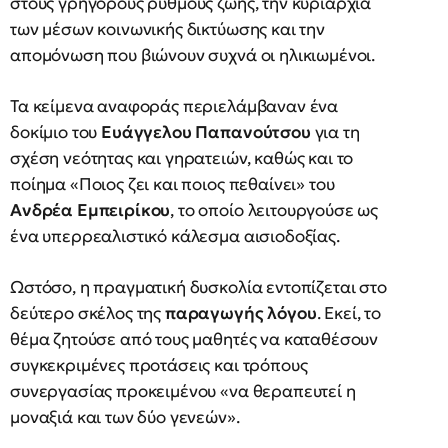
στους γρήγορους ρυθμούς ζωής, την κυριαρχία
των μέσων κοινωνικής δικτύωσης και την
απομόνωση που βιώνουν συχνά οι ηλικιωμένοι.
Τα κείμενα αναφοράς περιελάμβαναν ένα
δοκίμιο του
Ευάγγελου Παπανούτσου
για τη
σχέση νεότητας και γηρατειών, καθώς και το
ποίημα «Ποιος ζει και ποιος πεθαίνει» του
Ανδρέα Εμπειρίκου
, το οποίο λειτουργούσε ως
ένα υπερρεαλιστικό κάλεσμα αισιοδοξίας.
Ωστόσο, η πραγματική δυσκολία εντοπίζεται στο
δεύτερο σκέλος της
παραγωγής λόγου
. Εκεί, το
θέμα ζητούσε από τους μαθητές να καταθέσουν
συγκεκριμένες προτάσεις και τρόπους
συνεργασίας προκειμένου «να θεραπευτεί η
μοναξιά και των δύο γενεών».