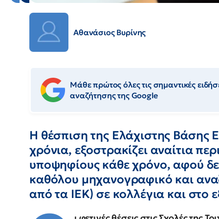
Αθανάσιος Βυρίνης
Μάθε πρώτος όλες τις σημαντικές ειδήσε
αναζήτησης της Google
Η θέσπιση της Ελάχιστης Βάσης Ε
χρόνια, εξοστρακίζει αναίτια πε
υποψηφίους κάθε χρόνο, αφού δε
καθόλου μηχανογραφικό και αναζ
από τα ΙΕΚ) σε κολλέγια και στο 
ι φετινές θέσεις στις Σχολές της Τ