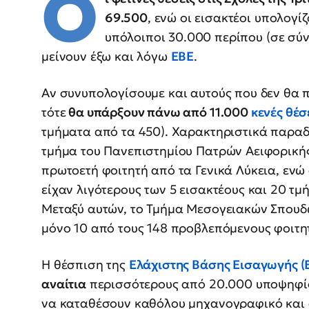
Ο
69.500
, ενώ οι εισακτέοι υπολογί
υπόλοιποι 30.000 περίπου (σε σύ
μείνουν έξω και λόγω
ΕΒΕ
.
Αν συνυπολογίσουμε και αυτούς που δεν θα 
τότε
θα υπάρξουν πάνω από 11.000
κενές θέσ
τμήματα από τα 450). Χαρακτηριστικά παραδε
τμήμα του Πανεπιστημίου Πατρών Αειφορικής 
πρωτοετή φοιτητή από τα Γενικά Λύκεια, εν
είχαν λιγότερους των 5 εισακτέους και 20 τμ
Μεταξύ αυτών, το Τμήμα Μεσογειακών Σπουδ
μόνο 10 από τους 148 προβλεπόμενους φοιτη
Η θέσπιση της
Ελάχιστης Βάσης Εισαγωγής (
αναίτια
περισσότερους από 20.000 υποψηφίο
να καταθέσουν καθόλου μηχανογραφικό και α