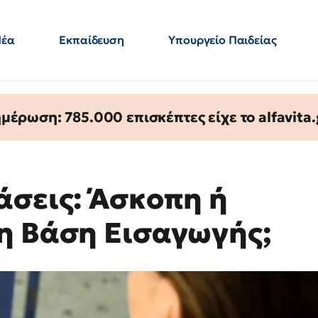
Νέα
Εκπαίδευση
Υπουργείο Παιδείας
 Εκπαιδευτικών
Μεταπτυχιακά
Πολιτική
Κόσμος
- Απαντήσεις
έρωση: 785.000 επισκέπτες είχε το alfavita.
άσεις: Άσκοπη ή
η Βάση Εισαγωγής;