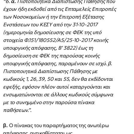
“6.
α.
Πιστοποιητικά Διαπίστωσης Πάθησης που
έχουν ήδη εκδοθεί από τις Επταμελείς Επιτροπές
των Νοσοκομείων ή την Επιτροπή Εξέτασης
Ενστάσεων του ΚΕΣΥ από την 31-10-2017
(ημερομηνία δημοσίευσης σε ΦΕΚ της υπό
στοιχεία Φ.151/180552/Α5/25-10-2017 κοινής
υπουργικής απόφασης, Β’ 3822) έως τη
δημοσίευση σε ΦΕΚ της παρούσας κοινής
υπουργικής απόφασης, παραμένουν σε ισχύ. β.
Πιστοποιητικά Διαπίστωσης Πάθησης με
κωδικούς 1, 26, 39, 50 και 55, δεν θα εκδίδονται
εφεξής, εφόσον πλέον αυτοί καταργούνται και
ενσωματώνονται σε άλλους κωδικούς σύμφωνα
με το συνημμένο στην παρούσα πίνακα
παθήσεων.”
.
β.
Ο πίνακας του παραρτήματος της ανωτέρω
απόφασης, αντικαθίσταται ως