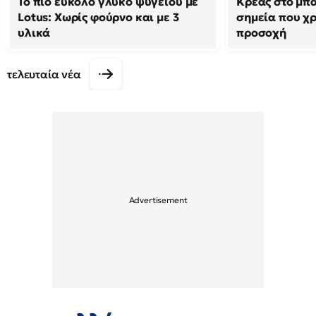
Το πιο εύκολο γλυκό ψυγείου με
Κρέας στο μπά
Lotus: Χωρίς φούρνο και με 3
σημεία που χρ
υλικά
προσοχή
τελευταία νέα