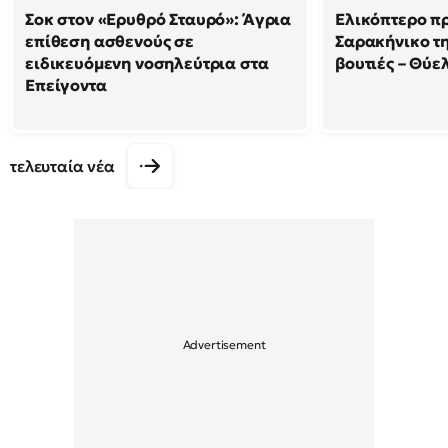
Σοκ στον «Ερυθρό Σταυρό»: Άγρια
Ελικόπτερο π
επίθεση ασθενούς σε
Σαρακήνικο τη
ειδικευόμενη νοσηλεύτρια στα
βουτιές – Θύ
Επείγοντα
τελευταία νέα