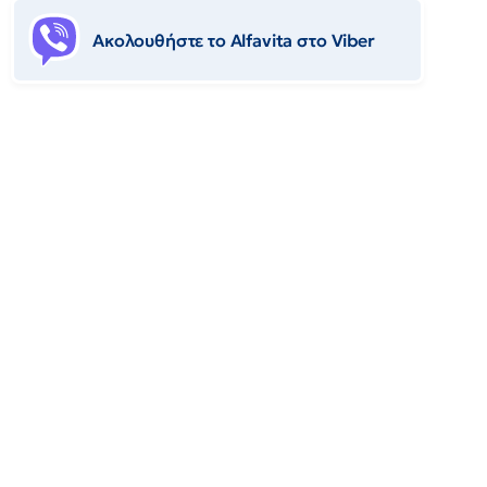
Ακολουθήστε το Αlfavita στο Viber