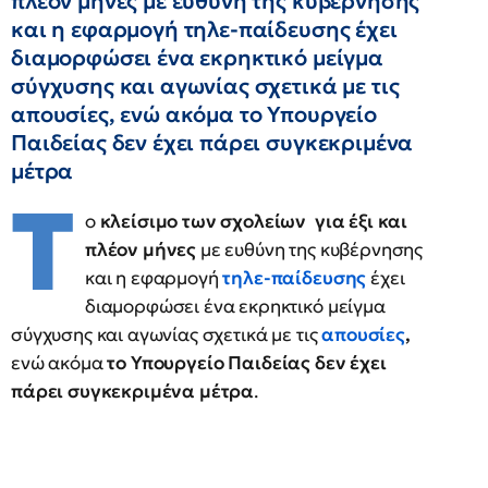
πλέον μήνες με ευθύνη της κυβέρνησης
και η εφαρμογή τηλε-παίδευσης έχει
διαμορφώσει ένα εκρηκτικό μείγμα
σύγχυσης και αγωνίας σχετικά με τις
απουσίες, ενώ ακόμα το Υπουργείο
Παιδείας δεν έχει πάρει συγκεκριμένα
μέτρα
Τ
ο
κλείσιμο των σχολείων για έξι και
πλέον μήνες
με ευθύνη της κυβέρνησης
και η εφαρμογή
τηλε-παίδευσης
έχει
διαμορφώσει ένα εκρηκτικό μείγμα
σύγχυσης και αγωνίας σχετικά με τις
απουσίες
,
ενώ ακόμα
το Υπουργείο Παιδείας δεν έχει
πάρει συγκεκριμένα μέτρα
.