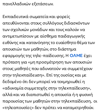
πανελλαδικών εξετάσεων.
Εκπαιδευτικά σωματεία και φορείς
απευθύνονται στους συλλόγους διδασκόντων
των σχολικών μονάδων και τους καλούν να
αντιμετωπίσουν με αίσθημα παιδαγωγικής
ευθύνης και κατανόησης το ευαίσθητο θέμα των
απουσιών των μαθητών, στο διάστημα
εφαρμογής της τηλε-παίδευσης. Η
ΟΛΜΕ
έχει
πρόταση για «μη προσμέτρηση των απουσιών
στους μαθητές που αδυνατούν να συμμετέχουν
στην τηλεκπαίδευση». Επί της ουσίας και με
δεδομένο ότι δεν μπορεί να τεκμηριωθεί η
«αδυναμία συμμετοχής στην τηλεκπαίδευση»,
αλλά και να διαπιστωθεί η απουσία ή η φυσική
παρουσίας των μαθητών στην τηλεκπαίδευση, οι
«τηλεαπουσίες» δεν πρέπει να καταμετρηθούν.