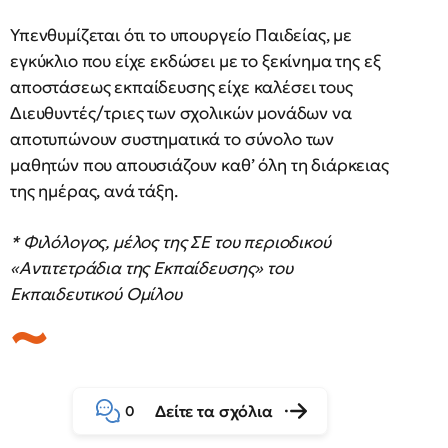
Υπενθυμίζεται ότι το υπουργείο Παιδείας, με
εγκύκλιο που είχε εκδώσει με το ξεκίνημα της εξ
αποστάσεως εκπαίδευσης είχε καλέσει τους
Διευθυντές/τριες των σχολικών μονάδων να
αποτυπώνουν συστηματικά το σύνολο των
μαθητών που απουσιάζουν καθ’ όλη τη διάρκειας
της ημέρας, ανά τάξη.
* Φιλόλογος, μέλος της ΣΕ του περιοδικού
«Αντιτετράδια της Εκπαίδευσης» του
Εκπαιδευτικού Ομίλου
Δείτε τα σχόλια
0