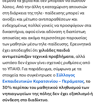
δεμένα τα χέρια και δεν μπορούν να δώσουν
λύσεις. Από την άλλη η καταχώριση απουσιών
στη διάρκεια της τηλε- παίδευσης μπορεί να
ανοίξει και μέτωπο αντιπαραθέσεων και
ενδεχομένως πολλοί γονείς να προσφύγουν στα
δικαστήρια, αφού είναι αδύνατη η διαπίστωη
απουσίας και ακόμα περισσότερο παρουσίας
των μαθητών μέσω τηλε-παίδευσης. Ερευνητικά
έχει αποδειχθεί ότι
χιλιάδες παιδιά
αντιμετώπιζαν τεχνικά προβλήματα
, αλλά
ωστόσο δεν έχουν γίνει σχετικές ρυθμίσεις από
το ΥΠΑΙΘ. Για παράδειγμα, σύμφωνα με τα
στοιχεία που συγκέντρωσε ο
Σύλλογος
Εκπαιδευτικών Κερατσινίου – Περάματος
,
το
30% περίπου του μαθητικού πληθυσμού των
νηπιαγωγείων της πόλης δεν έχει εξοπλισμό ή
σύνδεση στο διαδίκτυο
.