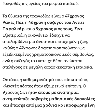
Γολγοθάς της υγείας του μικρού παιδιού.
Τα θύματα της τραγωδίας είναι ο
47χρονος
Ρακές Πάι
, η
46χρονη σύζυγός του Αντίτι
Παραλκάρ
και ο
9χρονος γιος τους, Σιντ
.
Εξωτερικά, η οικογένεια έδειχνε να
απολαμβάνει μια άνετη και επιτυχημένη ζωή,
καθώς ο 47χρονος δραστηριοποιούνταν ως
εξειδικευμένος χρηματοοικονομικός σύμβουλος,
ενώ η σύζυγός του κατείχε θέση ανώτατου
στελέχους σε μεγάλη κατασκευαστική εταιρεία.
Ωστόσο, η καθημερινότητά τους πίσω από τις
κλειστές πόρτες ήταν εξαιρετικά επίπονη. Ο
9χρονος Σιντ ήταν
άτομο με αναπηρία,
αντιμετώπιζε σοβαρές μαθησιακές δυσκολίες
και έπασχε από μια χρόνια και προχωρημένη