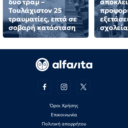
δύο τραμ –
αποκλει
Τουλάχιστον 25
προφορ
τραυματίες, επτά σε
εξετάσε
σοβαρή κατάσταση
σχολεία
Όροι Χρήσης
Επικοινωνία
Πολιτική απορρήτου