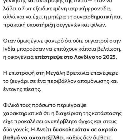
γέννησης και ανατροφής της Αντίτι— ήταν να
λάβει ο Σιντ εξειδικευμένη ιατρική φροντίδα,
αλλά και να έχει η μητέρα τη συναισθηματική και
πρακτική υποστήριξη συγγενών και φίλων.
Όταν όμως έγινε φανερό ότι ούτε οι γιατροί στην
Ινδία μπορούσαν να επιτύχουν κάποια βελτίωση,
η οικογένεια
επέστρεψε στο Λονδίνο το 2025
.
Η επιστροφή στη Μεγάλη Βρετανία επανέφερε
το ζευγάρι σε ένα περιβάλλον απομόνωσης και
έντονης πίεσης.
Φιλικό τους πρόσωπο περιέγραψε
χαρακτηριστικά ότι η διαχείριση της κατάστασης
είχε προκαλέσει ανυπέρβλητο άγχος και στους
δύο γονείς.
Η Αντίτι δυσκολευόταν σε ακραίο
βαθμό να ανταπεξέλθει
, καθώς δεν διέθετε