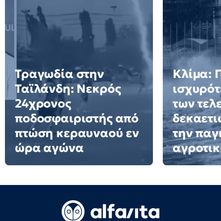
Τραγωδία στην
Κλίμα: 
Ταϊλάνδη: Νεκρός
ισχυρότ
24χρονος
των τελ
ποδοσφαιριστής από
δεκαετι
πτώση κεραυναού εν
την παγ
ώρα αγώνα
αγροτι