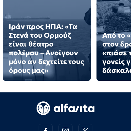
Ιράν προς ΗΠΑ: «Τα
Στενά του Ορμούζ
Από το 
είναι θέατρο
στον δρό
πολέμου – Ανοίγουν
«πιάσε τ
μόνο αν δεχτείτε τους
γονείς γ
όρους μας»
δάσκαλ