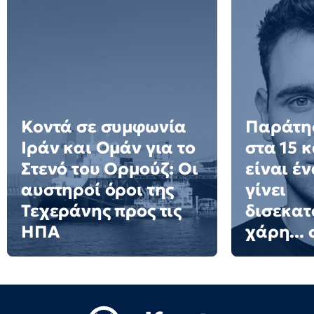
Κοντά σε συμφωνία
Παράτησ
Ιράν και Ομάν για το
στα 15 
Στενό του Ορμούζ: Οι
είναι έ
αυστηροί όροι της
γίνει
Τεχεράνης προς τις
δισεκατ
ΗΠΑ
χάρη... 