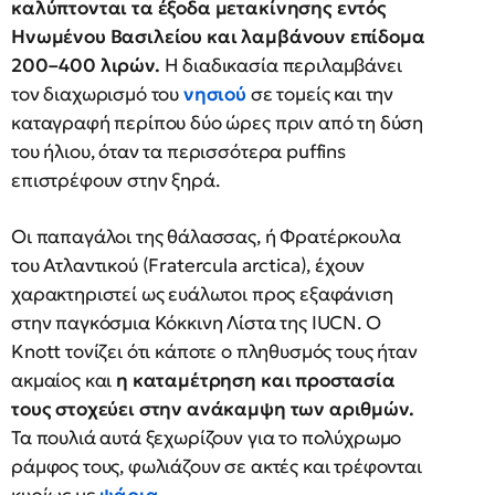
καλύπτονται τα έξοδα μετακίνησης εντός
Ηνωμένου Βασιλείου και λαμβάνουν επίδομα
200–400 λιρών.
Η διαδικασία περιλαμβάνει
τον διαχωρισμό του
νησιού
σε τομείς και την
καταγραφή περίπου δύο ώρες πριν από τη δύση
του ήλιου, όταν τα περισσότερα puffins
επιστρέφουν στην ξηρά.
Οι παπαγάλοι της θάλασσας, ή Φρατέρκουλα
του Ατλαντικού (Fratercula arctica), έχουν
χαρακτηριστεί ως ευάλωτοι προς εξαφάνιση
στην παγκόσμια Κόκκινη Λίστα της IUCN. Ο
Knott τονίζει ότι κάποτε ο πληθυσμός τους ήταν
ακμαίος και
η καταμέτρηση και προστασία
τους στοχεύει στην ανάκαμψη των αριθμών.
Τα πουλιά αυτά ξεχωρίζουν για το πολύχρωμο
ράμφος τους, φωλιάζουν σε ακτές και τρέφονται