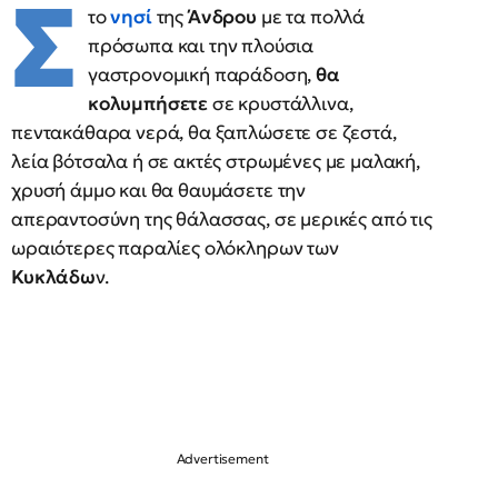
Σ
το
νησί
της
Άνδρου
με τα πολλά
πρόσωπα και την πλούσια
γαστρονομική παράδοση,
θα
κολυμπήσετε
σε κρυστάλλινα,
πεντακάθαρα νερά, θα ξαπλώσετε σε ζεστά,
λεία βότσαλα ή σε ακτές στρωμένες με μαλακή,
χρυσή άμμο και θα θαυμάσετε την
απεραντοσύνη της θάλασσας, σε μερικές από τις
ωραιότερες παραλίες ολόκληρων των
Κυκλάδω
ν.