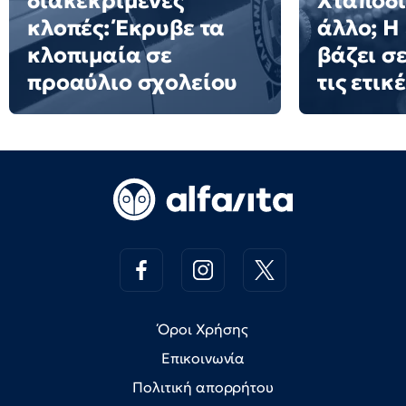
διακεκριμένες
Χταπόδι 
κλοπές: Έκρυβε τα
άλλο; Η
κλοπιμαία σε
βάζει σ
προαύλιο σχολείου
τις ετικ
Όροι Χρήσης
Επικοινωνία
Πολιτική απορρήτου