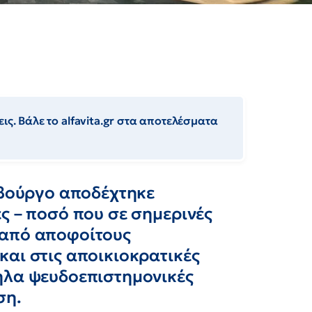
ις. Βάλε το alfavita.gr στα αποτελέσματα
μβούργο αποδέχτηκε
ς – ποσό που σε σημερινές
 – από αποφοίτους
αι στις αποικιοκρατικές
ηλα ψευδοεπιστημονικές
ση.