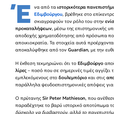
Έ
να από τα
ιστορικότερα πανεπιστήμ
Εδιμβούργου
, βρέθηκε στο επίκεντ
σκιαγραφούν τον ρόλο του στην
ενί
προκαταλήψεων
, μέσω της επιστημονικής υ
αποδοχής χρηματοδότησης από πρόσωπα που σ
αποικιοκρατία. Τα στοιχεία αυτά προέρχοντα
αποκαλύφθηκε από τον
Guardian
, με την ευ
Η έκθεση τεκμηριώνει ότι το
Εδιμβούργο
απο
λίρες
– ποσό που σε σημερινές τιμές αγγίζει 
εμπλεκόμενους στο
δουλεμπόριο
και στις
απο
παράλληλα ψευδοεπιστημονικές απόψεις για 
Ο πρύτανης
Sir Peter Mathieson
, που ανέθεσ
παραδέχτηκε το βαρύ ιστορικό αποτύπωμα το
δύσκολο να διαβαστούν, αλλά το πανεπιστήμι