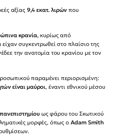
ρεές αξίας
9,4 εκατ. λιρών
που
ρώπινα κρανία
, κυρίως από
α είχαν συγκεντρωθεί στο πλαίσιο της
έδεε την ανατομία του κρανίου με τον
ροσωπικού παραμένει περιορισμένη:
τών είναι μαύροι
, έναντι εθνικού μέσου
πανεπιστημίου
ως φάρου του Σκωτικού
ληματικές μορφές, όπως ο
Adam Smith
ρρυθμίσεων.