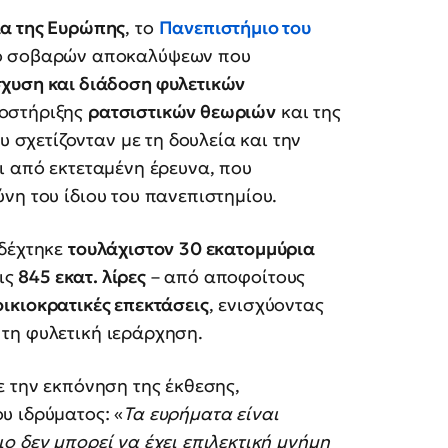
ια της Ευρώπης
, το
Πανεπιστήμιο του
ρο σοβαρών αποκαλύψεων που
σχυση και διάδοση φυλετικών
ποστήριξης
ρατσιστικών θεωριών
και της
χετίζονταν με τη δουλεία και την
ι από εκτεταμένη έρευνα, που
θύνη του ίδιου του πανεπιστημίου.
δέχτηκε
τουλάχιστον
30 εκατομμύρια
τις
845 εκατ. λίρες
– από αποφοίτους
ικιοκρατικές επεκτάσεις
, ενισχύοντας
τη φυλετική ιεράρχηση.
ε την εκπόνηση της έκθεσης,
υ ιδρύματος: «
Τα ευρήματα είναι
ο δεν μπορεί να έχει επιλεκτική μνήμη