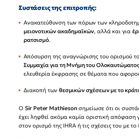
Συστάσεις της επιτροπής:
Ανακατεύθυνση των πόρων των κληροδοτη
μειονοτικών ακαδημαϊκών
, αλλά και για
έρ
ρατσισμό
.
Απόσυρση της αναγνώρισης του ορισμού τ
Συμμαχία για τη Μνήμη του Ολοκαυτώματος
ελευθερία έκφρασης σε θέματα που αφορούν
Διακοπή των
θεσμικών σχέσεων με το κράτ
Ο
Sir Peter Mathieson
σημείωσε ότι οι συστά
έχει ληφθεί ακόμα καμία οριστική απόφαση γ
στον ορισμό της IHRA ή τις σχέσεις του με το