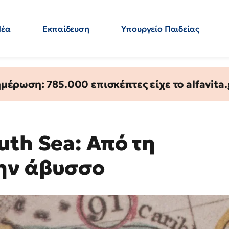
Νέα
Εκπαίδευση
Υπουργείο Παιδείας
 Εκπαιδευτικών
Μεταπτυχιακά
Πολιτική
Κόσμος
- Απαντήσεις
έρωση: 785.000 επισκέπτες είχε το alfavita.
uth Sea: Από τη
ην άβυσσο