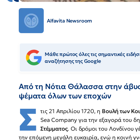
Alfavita Newsroom
Μάθε πρώτος όλες τις σημαντικές ειδήσε
αναζήτησης της Google
Από τη Νότια Θάλασσα στην άβυσ
ψέματα όλων των εποχών
Σ
τις 21 Απριλίου 1720, η
Βουλή των Κο
Sea Company για την εξαγορά του δ
Στέμματος
. Οι δρόμοι του Λονδίνου 
την επόμενη μεγάλη ευκαιρία, ενώ η κοινή γ