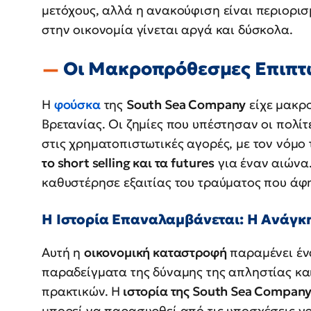
μετόχους, αλλά η ανακούφιση είναι περιορι
στην οικονομία γίνεται αργά και δύσκολα.
Οι Μακροπρόθεσμες Επιπτ
Η
φούσκα
της
South Sea Company
είχε μακρο
Βρετανίας. Οι ζημίες που υπέστησαν οι πολίτ
στις χρηματοπιστωτικές αγορές, με τον νόμο
το short selling και τα futures
για έναν αιώνα
καθυστέρησε εξαιτίας του τραύματος που άφ
Η Ιστορία Επαναλαμβάνεται: Η Ανάγκ
Αυτή η
οικονομική καταστροφή
παραμένει έν
παραδείγματα της δύναμης της απληστίας κα
πρακτικών. Η
ιστορία της South Sea Compan
μπορεί να παρασυρθεί από τις υποσχέσεις γ