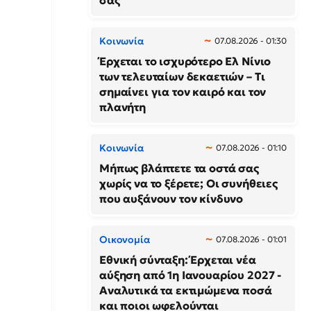
σας
Κοινωνία
07.08.2026 - 01:30
Έρχεται το ισχυρότερο Ελ Νίνιο
των τελευταίων δεκαετιών – Τι
σημαίνει για τον καιρό και τον
πλανήτη
Κοινωνία
07.08.2026 - 01:10
Μήπως βλάπτετε τα οστά σας
χωρίς να το ξέρετε; Οι συνήθειες
που αυξάνουν τον κίνδυνο
Οικονομία
07.08.2026 - 01:01
Εθνική σύνταξη: Έρχεται νέα
αύξηση από 1η Ιανουαρίου 2027 -
Αναλυτικά τα εκτιμώμενα ποσά
και ποιοι ωφελούνται