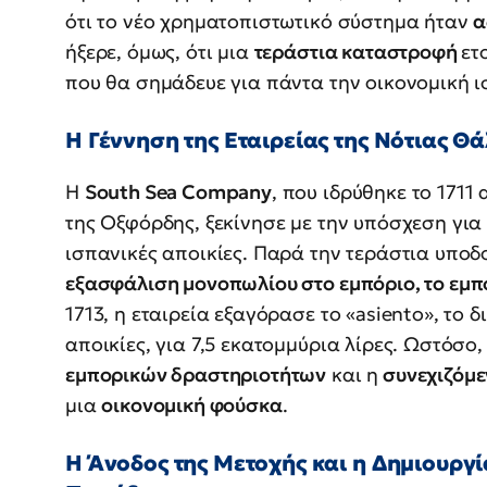
ότι το νέο χρηματοπιστωτικό σύστημα ήταν
α
ήξερε, όμως, ότι μια
τεράστια καταστροφή
ετ
που θα σημάδευε για πάντα την οικονομική ι
Η Γέννηση της Εταιρείας της Νότιας Θ
Η
South Sea Company
, που ιδρύθηκε το 1711
της Οξφόρδης, ξεκίνησε με την υπόσχεση για
ισπανικές αποικίες. Παρά την τεράστια υποδ
εξασφάλιση μονοπωλίου στο εμπόριο, το εμπ
1713, η εταιρεία εξαγόρασε το «asiento», το
αποικίες, για 7,5 εκατομμύρια λίρες. Ωστόσο,
εμπορικών δραστηριοτήτων
και η
συνεχιζόμε
μια
οικονομική φούσκα
.
Η Άνοδος της Μετοχής και η Δημιουργ