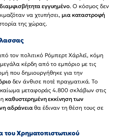
διαμφισβήτητα εγγυημένο
. Ο κόσμος δεν
οιμαζόταν να χτυπήσει,
μια καταστροφή
στορία της χώρας.
άλασσας
 από τον πολιτικό Ρόμπερτ Χάρλεϊ, κόμη
 μεγάλα κέρδη από το εμπόριο με τις
ομή που δημιουργήθηκε για την
όριο
δεν άνθισε ποτέ πραγματικά. Το
 δικαίωμα μεταφοράς 4.800 σκλάβων στις
 η
καθυστερημένη εκκίνηση των
νη αδράνεια
θα έδιναν τη θέση τους σε
ία του Χρηματοπιστωτικού