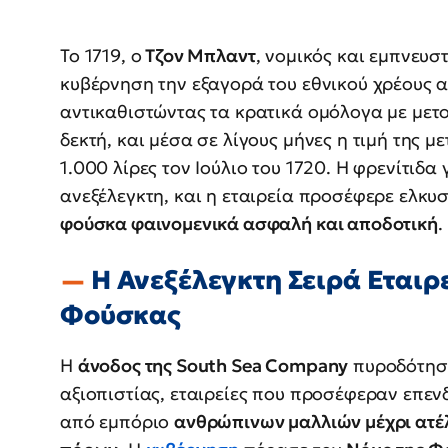
Το 1719, ο
Τζον Μπλαντ
, νομικός και εμπνευσ
κυβέρνηση την εξαγορά του εθνικού χρέους 
αντικαθιστώντας τα κρατικά ομόλογα με μετο
δεκτή, και μέσα σε λίγους μήνες η τιμή της μ
1.000 λίρες τον Ιούλιο του 1720. Η φρενίτιδα
ανεξέλεγκτη, και η εταιρεία προσέφερε ελκυ
φούσκα φαινομενικά ασφαλή και αποδοτική
.
Η Ανεξέλεγκτη Σειρά Εταιρε
Φούσκας
Η
άνοδος της South Sea Company
πυροδότησε
αξιοπιστίας, εταιρείες που προσέφεραν επεν
από εμπόριο
ανθρώπινων μαλλιών μέχρι ατέ