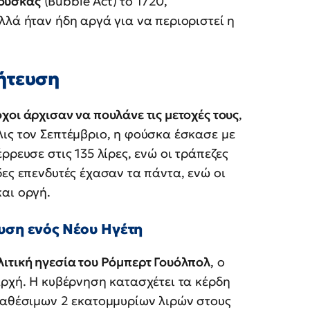
ούσκας
(Bubble Act) το 1720,
αλλά ήταν ήδη αργά για να περιοριστεί η
ήτευση
χοι άρχισαν να πουλάνε τις μετοχές τους
,
ις τον Σεπτέμβριο, η φούσκα έσκασε με
ρρευσε στις 135 λίρες, ενώ οι τράπεζες
δες επενδυτές έχασαν τα πάντα, ενώ οι
αι οργή.
δυση ενός Νέου Ηγέτη
λιτική ηγεσία του Ρόμπερτ Γουόλπολ
, ο
αρχή. Η κυβέρνηση κατασχέτει τα κέρδη
διαθέσιμων 2 εκατομμυρίων λιρών στους