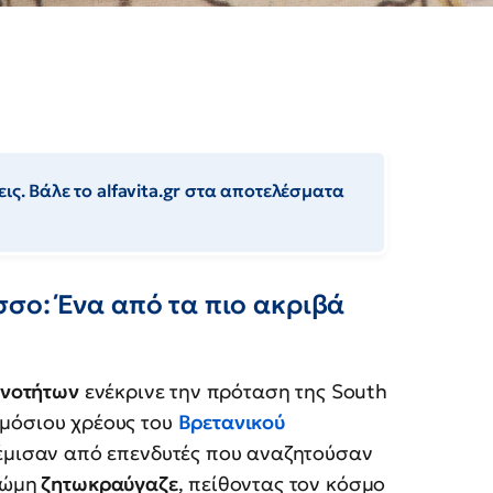
ις. Βάλε το alfavita.gr στα αποτελέσματα
σο: Ένα από τα πιο ακριβά
ινοτήτων
ενέκρινε την πρόταση της South
ημόσιου χρέους του
Βρετανικού
γέμισαν από επενδυτές που αναζητούσαν
νώμη
ζητωκραύγαζε
, πείθοντας τον κόσμο