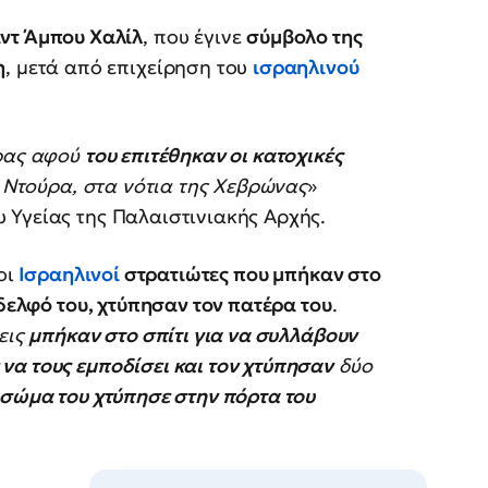
ντ Άμπου Χαλίλ
, που έγινε
σύμβολο της
η
, μετά από επιχείρηση του
ισραηλινού
υρας αφού
του επιτέθηκαν οι κατοχικές
 Ντούρα, στα νότια της Χεβρώνας
»
 Υγείας της Παλαιστινιακής Αρχής.
οι
Ισραηλινοί
στρατιώτες που μπήκαν στο
αδελφό του, χτύπησαν τον πατέρα του
.
εις
μπήκαν στο σπίτι για να συλλάβουν
α τους εμποδίσει και τον χτύπησαν
δύο
 σώμα του χτύπησε στην πόρτα του