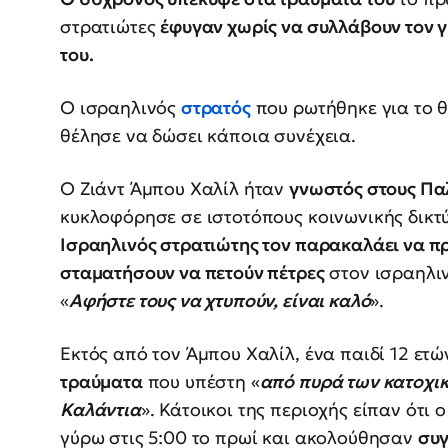
στρατιώτες
έφυγαν χωρίς να συλλάβουν τον γ
του.
Ο ισραηλινός
στρατός
που ρωτήθηκε για το θ
θέλησε να δώσει κάποια συνέχεια.
Ο Ζιάντ Άμπου Χαλίλ ήταν
γνωστός στους Πα
κυκλοφόρησε σε ιστοτόπους κοινωνικής δικτ
Ισραηλινός στρατιώτης τον παρακαλάει να π
σταματήσουν να πετούν πέτρες
στον ισραηλιν
«
Αφήστε τους να χτυπούν, είναι καλό
».
Εκτός από τον Άμπου Χαλίλ, ένα παιδί 12 ετώ
τραύματα
που υπέστη «
από πυρά των κατοχι
Καλάντια
». Κάτοικοι της περιοχής είπαν ότι
γύρω στις 5:00 το πρωί και ακολούθησαν
συγ