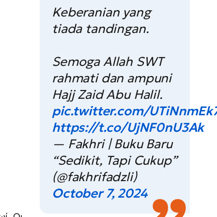
Keberanian yang
tiada tandingan.
Semoga Allah SWT
rahmati dan ampuni
Hajj Zaid Abu Halil.
pic.twitter.com/UTiNnmEk
https://t.co/UjNF0nU3Ak
— Fakhri | Buku Baru
“Sedikit, Tapi Cukup”
(@fakhrifadzli)
October 7, 2024
ωί. Οι