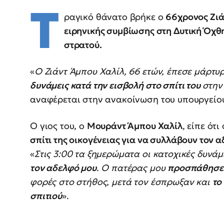
Τ
ραγικό θάνατο βρήκε ο
66χρονος Ζιά
ειρηνικής συμβίωσης στη Δυτική Όχθ
στρατού.
«
Ο Ζιάντ Άμπου Χαλίλ, 66 ετών, έπεσε μάρτ
δυνάμεις κατά την εισβολή στο σπίτι του
στην
αναφέρεται στην ανακοίνωση του υπουργείου
Ο γιος του, ο
Μουράντ Άμπου Χαλίλ
, είπε ότι 
σπίτι της οικογένειας για να συλλάβουν τον 
«
Στις 3:00 τα ξημερώματα οι κατοχικές δυνάμ
τον αδελφό μου
. Ο πατέρας μου
προσπάθησε ν
φορές στο στήθος, μετά τον έσπρωξαν και
το
σπιτιού
».