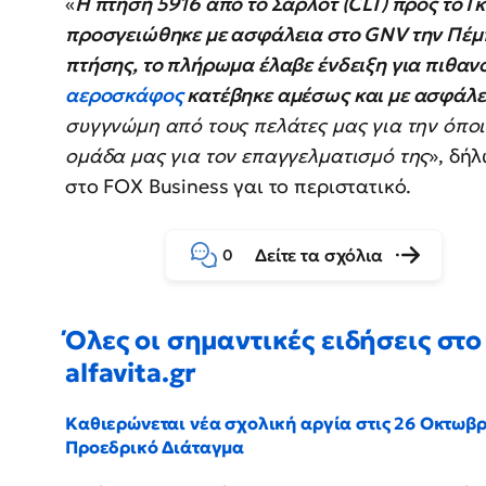
«
Η πτήση 5916 από το Σάρλοτ (CLT) προς το Γ
προσγειώθηκε με ασφάλεια στο GNV την Πέμπ
πτήσης, το πλήρωμα έλαβε ένδειξη για πιθανό
αεροσκάφος
κατέβηκε αμέσως και με ασφάλε
συγγνώμη από τους πελάτες μας για την όπο
ομάδα μας για τον επαγγελματισμό της
», δή
στο FOX Business γαι το περιστατικό.
Δείτε τα σχόλια
0
Όλες οι σημαντικές ειδήσεις στο
alfavita.gr
Καθιερώνεται νέα σχολική αργία στις 26 Οκτωβρ
Προεδρικό Διάταγμα