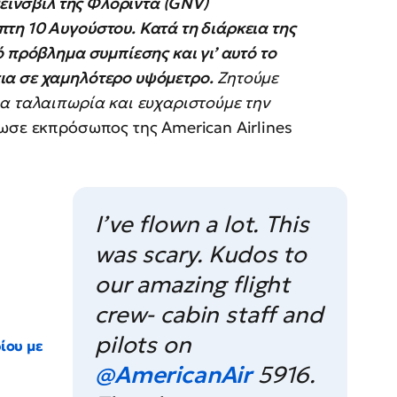
κέινσβιλ της Φλόριντα (GNV)
τη 10 Αυγούστου. Κατά τη διάρκεια της
 πρόβλημα συμπίεσης και γι’ αυτό το
ια σε χαμηλότερο υψόμετρο.
Ζητούμε
ια ταλαιπωρία και ευχαριστούμε την
λωσε εκπρόσωπος της American Airlines
I’ve flown a lot. This
was scary. Kudos to
our amazing flight
crew- cabin staff and
pilots on
ίου με
@AmericanAir
5916.