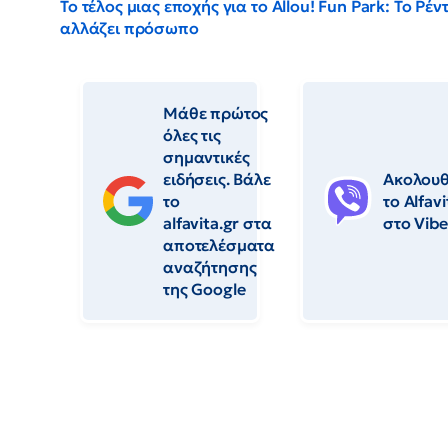
Το τέλος μιας εποχής για το Allou! Fun Park: Το Ρέν
αλλάζει πρόσωπο
Μάθε πρώτος
όλες τις
σημαντικές
ειδήσεις. Βάλε
Ακολου
το
το Αlfavi
alfavita.gr στα
στο Vibe
αποτελέσματα
αναζήτησης
της Google