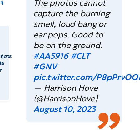
The photos cannot
τη
capture the burning
smell, loud bang or
ear pops. Good to
be on the ground.
#AA5916
#CLT
θήστε
ta
#GNV
r
pic.twitter.com/P8pPrvO
— Harrison Hove
(@HarrisonHove)
August 10, 2023