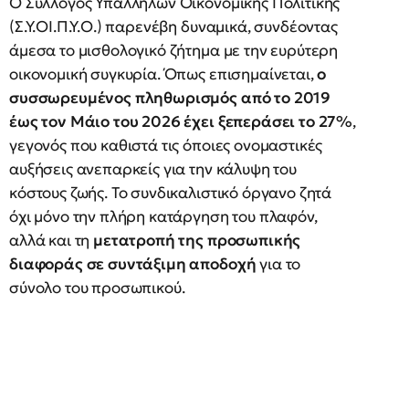
Ο Σύλλογος Υπαλλήλων Οικονομικής Πολιτικής
(Σ.Υ.ΟΙ.Π.Υ.Ο.) παρενέβη δυναμικά, συνδέοντας
άμεσα το μισθολογικό ζήτημα με την ευρύτερη
οικονομική συγκυρία. Όπως επισημαίνεται,
ο
συσσωρευμένος πληθωρισμός από το 2019
έως τον Μάιο του 2026 έχει ξεπεράσει το 27%
,
γεγονός που καθιστά τις όποιες ονομαστικές
αυξήσεις ανεπαρκείς για την κάλυψη του
κόστους ζωής. Το συνδικαλιστικό όργανο ζητά
όχι μόνο την πλήρη κατάργηση του πλαφόν,
αλλά και τη
μετατροπή της προσωπικής
διαφοράς σε συντάξιμη αποδοχή
για το
σύνολο του προσωπικού.