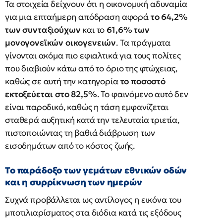
Τα στοιχεία δείχνουν ότι η οικονομική αδυναμία
για μια επταήμερη απόδραση αφορά
το 64,2%
των συνταξιούχων
και το
61,6% των
μονογονεϊκών οικογενειών
. Τα πράγματα
γίνονται ακόμα πιο εφιαλτικά για τους πολίτες
που διαβιούν κάτω από το όριο της φτώχειας,
καθώς σε αυτή την κατηγορία
το ποσοστό
εκτοξεύεται στο 82,5%
. Το φαινόμενο αυτό δεν
είναι παροδικό, καθώς η τάση εμφανίζεται
σταθερά αυξητική κατά την τελευταία τριετία,
πιστοποιώντας τη βαθιά διάβρωση των
εισοδημάτων από το κόστος ζωής.
Το παράδοξο των γεμάτων εθνικών οδών
και η συρρίκνωση των ημερών
Συχνά προβάλλεται ως αντίλογος η εικόνα του
μποτιλιαρίσματος στα διόδια κατά τις εξόδους