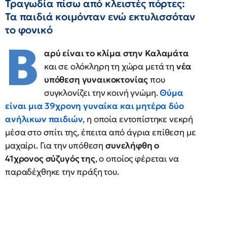
Τραγωδία πίσω από κλειστές πόρτες:
Τα παιδιά κοιμόνταν ενώ εκτυλισσόταν
το φονικό
Β
αρύ είναι το κλίμα στην Καλαμάτα
και σε ολόκληρη τη χώρα μετά τη
νέα
υπόθεση γυναικοκτονίας
που
συγκλονίζει την κοινή γνώμη.
Θύμα
είναι μια 39χρονη γυναίκα και μητέρα δύο
ανήλικων παιδιών
, η οποία εντοπίστηκε νεκρή
μέσα στο σπίτι της, έπειτα από άγρια επίθεση με
μαχαίρι. Για την υπόθεση
συνελήφθη ο
41χρονος σύζυγός της
, ο οποίος φέρεται να
παραδέχθηκε την πράξη του.