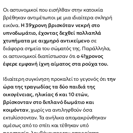
Οι αστυνομικοί που εισήλθαν στην κατοικία
βρέθηκαν αντιμέτωποι με μια ιδιαίτερα σκληρή
εικόνα.
Η 39χρονη βρισκόταν νεκρή στο
υπνοδωμάτιο, έχοντας δεχθεί πολλαπλά
χτυπήματα με αιχμηρό αντικείμενο
σε
διάφορα σημεία του σώματός της. Παράλληλα,
οι αστυνομικοί διαπίστωσαν ότι
ο 41χρονος
έφερε εμφανή ίχνη αίματος στα ρούχα του.
Ιδιαίτερη συγκίνηση προκαλεί το γεγονός ότι
την
ώρα της τραγωδίας τα δύο παιδιά της
οικογένειας, ηλικίας 6 και 10 ετών,
βρίσκονταν στο διπλανό δωμάτιο και
κοιμόνταν
, χωρίς να αντιληφθούν όσα
εκτυλίσσονταν. Τα ανήλικα απομακρύνθηκαν
αμέσως από το σπίτι και τέθηκαν υπό