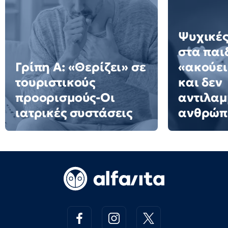
Ψυχικές
στα παι
Γρίπη Α: «Θερίζει» σε
«ακούει
τουριστικούς
και δεν
προορισμούς-Οι
αντιλαμ
ιατρικές συστάσεις
ανθρώπι