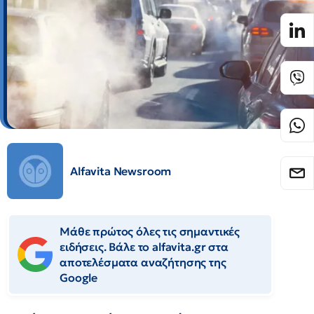
Alfavita Newsroom
Μάθε πρώτος όλες τις σημαντικές
ειδήσεις. Βάλε το alfavita.gr στα
αποτελέσματα αναζήτησης της
Google