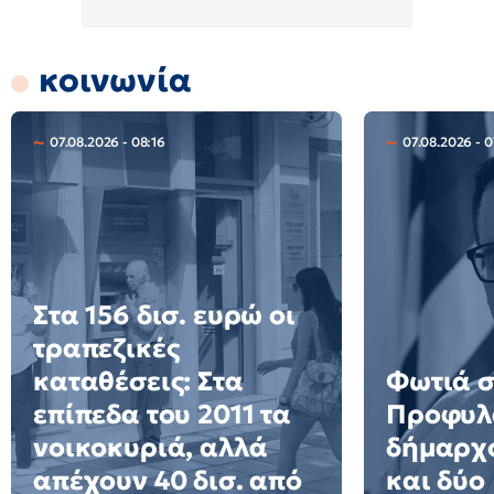
κοινωνία
07.08.2026 - 08:16
07.08.2026 - 0
Στα 156 δισ. ευρώ οι
τραπεζικές
καταθέσεις: Στα
Φωτιά σ
επίπεδα του 2011 τα
Προφυλ
νοικοκυριά, αλλά
δήμαρχο
απέχουν 40 δισ. από
και δύο