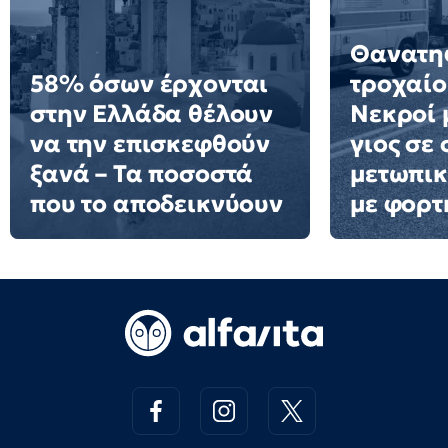
Θανατη
58% όσων έρχονται
τροχαίο
στην Ελλάδα θέλουν
Νεκροί 
να την επισκεφθούν
γιος σε
ξανά – Τα ποσοστά
μετωπι
που το αποδεικνύουν
με φορτ