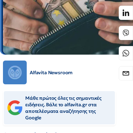
Alfavita Newsroom
Μάθε πρώτος όλες τις σημαντικές
ειδήσεις. Βάλε το alfavita.gr στα
αποτελέσματα αναζήτησης της
Google