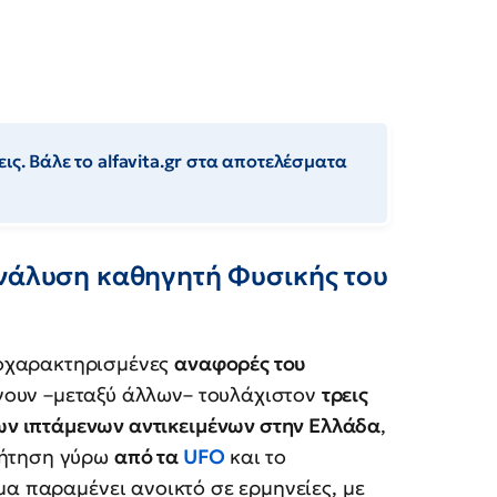
ις. Βάλε το alfavita.gr στα αποτελέσματα
ανάλυση καθηγητή Φυσικής του
ποχαρακτηρισμένες
αναφορές του
άνουν –μεταξύ άλλων– τουλάχιστον
τρεις
ν ιπτάμενων αντικειμένων στην Ελλάδα
,
ζήτηση γύρω
από τα
UFO
και το
μα παραμένει ανοικτό σε ερμηνείες, με