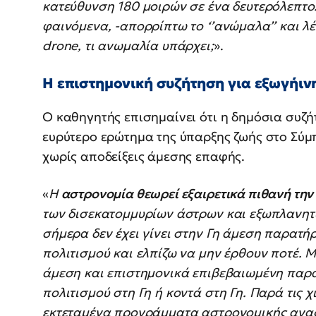
κατεύθυνση 180 μοιρών σε ένα δευτερόλεπτο
φαινόμενα, -απορρίπτω το ‘’ανώμαλα’’ και λέ
drone, τι ανωμαλία υπάρχει;
».
Η επιστημονική συζήτηση για εξωγήιν
Ο καθηγητής επισημαίνει ότι η δημόσια συζ
ευρύτερο ερώτημα της ύπαρξης ζωής στο Σύμ
χωρίς αποδείξεις άμεσης επαφής.
«
Η
αστρονομία θεωρεί εξαιρετικά πιθανή την
των δισεκατομμυρίων άστρων και εξωπλανητ
σήμερα δεν έχει γίνει στην Γη άμεση παρατή
πολιτισμού και ελπίζω να μην έρθουν ποτέ. Μ
άμεση και επιστημονικά επιβεβαιωμένη παρα
πολιτισμού στη Γη ή κοντά στη Γη. Παρά τις 
εκτεταμένα προγράμματα αστρονομικής αναζ