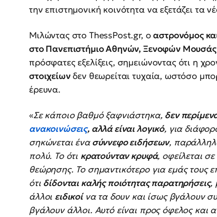
την επιστημονική κοινότητα να εξετάζει τα νέ
Μιλώντας στο ThessPost.gr, ο
αστρονόμος κα
στο Πανεπιστήμιο Αθηνών, Ξενοφών Μουσάς
πρόσφατες εξελίξεις, σημειώνοντας ότι η χρ
στοιχείων
δεν θεωρείται τυχαία, ωστόσο μπορ
έρευνα.
«
Σε κάποιο βαθμό ξαφνιάστηκα,
δεν περίμεν
ανακοινώσεις
, αλλά είναι λογικό
, για διάφορ
σηκώνεται ένα
σύννεφο ειδήσεων
, παράλληλ
πολύ. Το ότι
κρατούνταν κρυφά
, οφείλεται σ
θεώρησης. Το σημαντικότερο για εμάς τους επ
ότι
δίδονται καλής ποιότητας παρατηρήσεις
,
άλλοι
ειδικοί
να τα δουν και ίσως βγάλουν 
βγάλουν άλλοι. Αυτό είναι προς όφελος και α