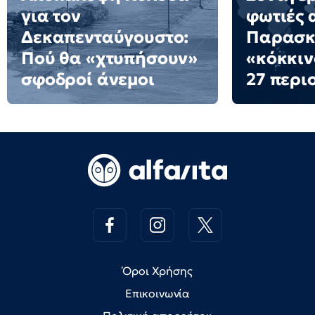
για τον
φωτιές 
Δεκαπενταύγουστο:
Παρασκε
Πού θα «χτυπήσουν»
«κόκκιν
σφοδροί άνεμοι
27 περι
Όροι Χρήσης
Επικοινωνία