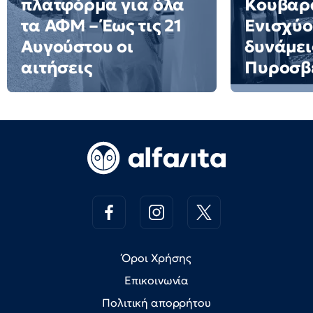
πλατφόρμα για όλα
Κουβαρ
τα ΑΦΜ – Έως τις 21
Ενισχύο
Αυγούστου οι
δυνάμει
αιτήσεις
Πυροσβ
Όροι Χρήσης
Επικοινωνία
Πολιτική απορρήτου