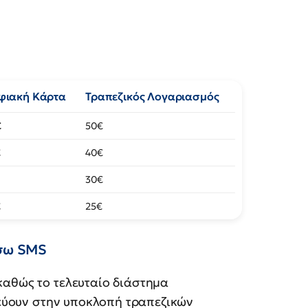
φιακή Κάρτα
Τραπεζικός Λογαριασμός
€
50€
€
40€
30€
€
25€
έσω SMS
καθώς το τελευταίο διάστημα
ύουν στην υποκλοπή τραπεζικών