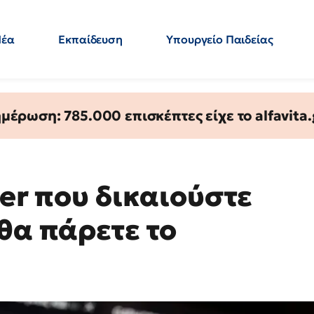
Νέα
Εκπαίδευση
Υπουργείο Παιδείας
 Εκπαιδευτικών
Μεταπτυχιακά
Πολιτική
Κόσμος
- Απαντήσεις
έρωση: 785.000 επισκέπτες είχε το alfavita.
her που δικαιούστε
θα πάρετε το