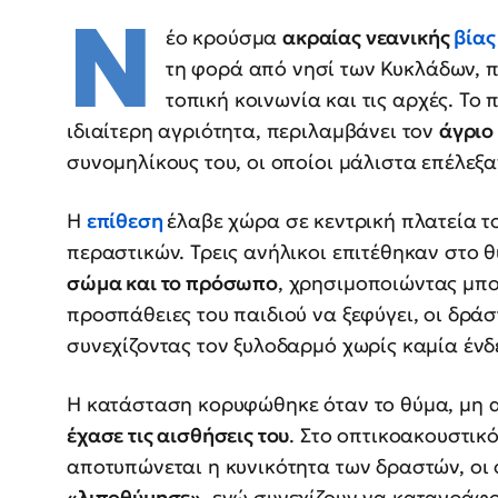
Ν
έο κρούσμα
ακραίας νεανικής
βίας
τη φορά από νησί των Κυκλάδων, 
τοπική κοινωνία και τις αρχές. Το
ιδιαίτερη αγριότητα, περιλαμβάνει τον
άγριο
συνομηλίκους του, οι οποίοι μάλιστα επέλεξα
Η
επίθεση
έλαβε χώρα σε κεντρική πλατεία τ
περαστικών. Τρεις ανήλικοι επιτέθηκαν στο 
σώμα και το πρόσωπο
, χρησιμοποιώντας μπο
προσπάθειες του παιδιού να ξεφύγει, οι δράσ
συνεχίζοντας τον ξυλοδαρμό χωρίς καμία ένδ
Η κατάσταση κορυφώθηκε όταν το θύμα, μη 
έχασε τις αισθήσεις του
. Στο οπτικοακουστικ
αποτυπώνεται η κυνικότητα των δραστών, οι
«λιποθύμησε»
, ενώ συνεχίζουν να καταγράφο