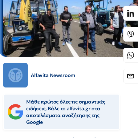
Alfavita Newsroom
Μάθε πρώτος όλες τις σημαντικές
ειδήσεις. Βάλε το alfavita.gr στα
αποτελέσματα αναζήτησης της
Google