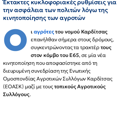
Έκτακτες κυκλοφοριακές ρυθμίσεις για
την ασφάλεια των πολιτών λόγω της
κινητοποίησης των αγροτών
Ο
ι
αγρότες
του νομού Καρδίτσας
επανήλθαν σήμερα στους δρόμους,
συγκεντρώνοντας τα τρακτέρ
τους
στον κόμβο του Ε65
, σε μία νέα
κινητοποίηση που αποφασίστηκε από τη
διευρυμένη συνεδρίαση της Ενωτικής
Ομοσπονδίας Αγροτικών Συλλόγων Καρδίτσας
(ΕΟΑΣΚ) μαζί με τους
τοπικούς Αγροτικούς
Συλλόγους
.