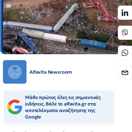
Alfavita Newsroom
Μάθε πρώτος όλες τις σημαντικές
ειδήσεις. Βάλε το alfavita.gr στα
αποτελέσματα αναζήτησης της
Google