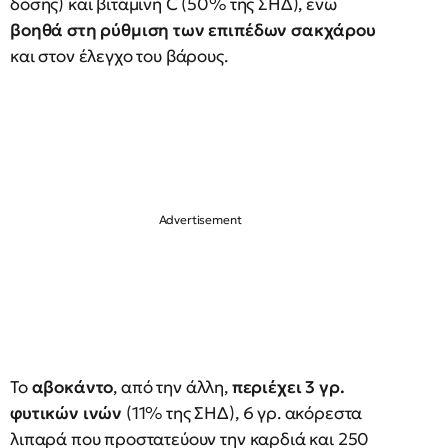
δόσης) και βιταμίνη C (50% της ΣΗΔ), ενώ
βοηθά στη ρύθμιση των επιπέδων σακχάρου
και στον έλεγχο του βάρους.
Το
αβοκάντο
, από την άλλη,
περιέχει 3 γρ.
φυτικών ινών
(11% της ΣΗΔ), 6 γρ. ακόρεστα
λιπαρά που προστατεύουν την καρδιά και 250