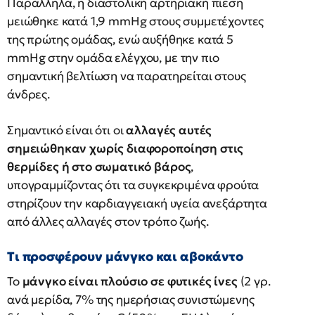
Παράλληλα, η διαστολική αρτηριακή πίεση
μειώθηκε κατά 1,9 mmHg στους συμμετέχοντες
της πρώτης ομάδας, ενώ αυξήθηκε κατά 5
mmHg στην ομάδα ελέγχου, με την πιο
σημαντική βελτίωση να παρατηρείται στους
άνδρες.
Σημαντικό είναι ότι οι
αλλαγές αυτές
σημειώθηκαν χωρίς διαφοροποίηση στις
θερμίδες ή στο σωματικό βάρος
,
υπογραμμίζοντας ότι τα συγκεκριμένα φρούτα
στηρίζουν την καρδιαγγειακή υγεία ανεξάρτητα
από άλλες αλλαγές στον τρόπο ζωής.
Τι προσφέρουν μάνγκο και αβοκάντο
Το
μάνγκο είναι πλούσιο σε φυτικές ίνες
(2 γρ.
ανά μερίδα, 7% της ημερήσιας συνιστώμενης