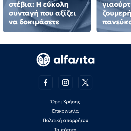
στέβια: Η εύκολη
γιαούρτ
συνταγή που αξίζει
ζουμερή
να δοκιμάσετε
πανεύκ
Όροι Χρήσης
Επικοινωνία
Πολιτική απορρήτου
Ταυτότητα