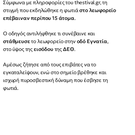
Σύμφωνα με πληροφορίες του thestival.gr, τη
στιγμή που εκδηλώθηκε η φωτιά
στο λεωφορείο
επέβαιναν περίπου 15 άτομα
.
Ο οδηγός αντιλήφθηκε τι συνέβαινε και
στάθμευσε
το λεωφορείο στην
οδό Εγνατία
,
στο ύψος της
εισόδου
της
ΔΕΘ
.
Αμέσως ζήτησε από τους επιβάτες να το
εγκαταλείψουν, ενώ στο σημείο βρέθηκε και
ισχυρή πυροσβεστική δύναμη που έσβησε τη
φωτιά.