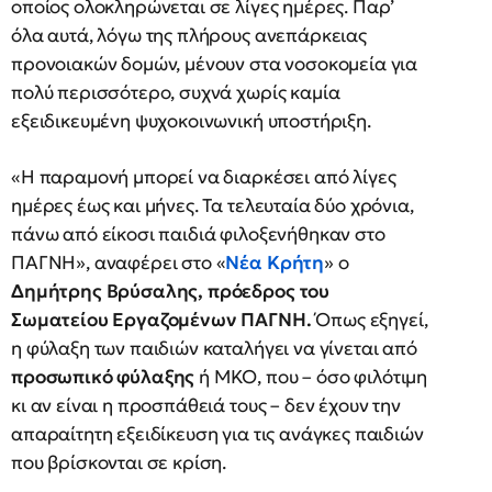
οποίος ολοκληρώνεται σε λίγες ημέρες. Παρ’
όλα αυτά, λόγω της πλήρους ανεπάρκειας
προνοιακών δομών, μένουν στα νοσοκομεία για
πολύ περισσότερο, συχνά χωρίς καμία
εξειδικευμένη ψυχοκοινωνική υποστήριξη.
«Η παραμονή μπορεί να διαρκέσει από λίγες
ημέρες έως και μήνες. Τα τελευταία δύο χρόνια,
πάνω από είκοσι παιδιά φιλοξενήθηκαν στο
ΠΑΓΝΗ», αναφέρει στo «
Νέα Κρήτη
» ο
Δημήτρης Βρύσαλης, πρόεδρος του
Σωματείου Εργαζομένων ΠΑΓΝΗ.
Όπως εξηγεί,
η φύλαξη των παιδιών καταλήγει να γίνεται από
προσωπικό φύλαξης
ή ΜΚΟ, που – όσο φιλότιμη
κι αν είναι η προσπάθειά τους – δεν έχουν την
απαραίτητη εξειδίκευση για τις ανάγκες παιδιών
που βρίσκονται σε κρίση.