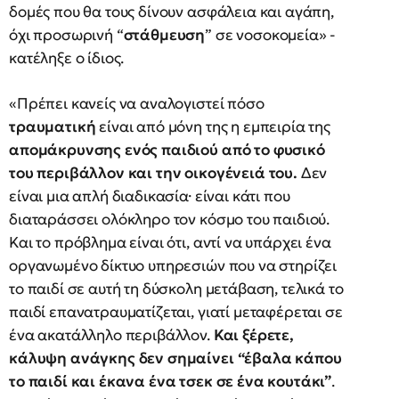
δομές που θα τους δίνουν ασφάλεια και αγάπη,
όχι προσωρινή “
στάθμευση
” σε νοσοκομεία» -
κατέληξε ο ίδιος.
«Πρέπει κανείς να αναλογιστεί πόσο
τραυματική
είναι από μόνη της η εμπειρία της
απομάκρυνσης ενός παιδιού από το φυσικό
του περιβάλλον και την οικογένειά του.
Δεν
είναι μια απλή διαδικασία· είναι κάτι που
διαταράσσει ολόκληρο τον κόσμο του παιδιού.
Και το πρόβλημα είναι ότι, αντί να υπάρχει ένα
οργανωμένο δίκτυο υπηρεσιών που να στηρίζει
το παιδί σε αυτή τη δύσκολη μετάβαση, τελικά το
παιδί επανατραυματίζεται, γιατί μεταφέρεται σε
ένα ακατάλληλο περιβάλλον.
Και ξέρετε,
κάλυψη ανάγκης δεν σημαίνει “έβαλα κάπου
το παιδί και έκανα ένα τσεκ σε ένα κουτάκι”
.