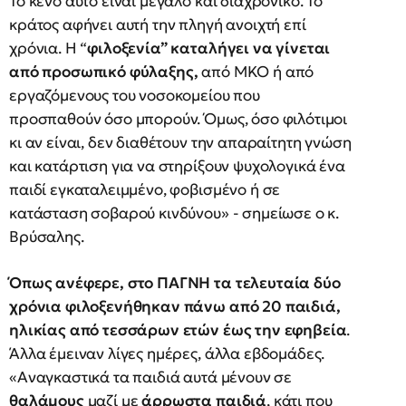
Το κενό αυτό είναι μεγάλο και διαχρονικό. Το
κράτος αφήνει αυτή την πληγή ανοιχτή επί
χρόνια. Η “
φιλοξενία” καταλήγει να γίνεται
από προσωπικό φύλαξης,
από ΜΚΟ ή από
εργαζόμενους του νοσοκομείου που
προσπαθούν όσο μπορούν. Όμως, όσο φιλότιμοι
κι αν είναι, δεν διαθέτουν την απαραίτητη γνώση
και κατάρτιση για να στηρίξουν ψυχολογικά ένα
παιδί εγκαταλειμμένο, φοβισμένο ή σε
κατάσταση σοβαρού κινδύνου» - σημείωσε ο κ.
Βρύσαλης.
Όπως ανέφερε, στο ΠΑΓΝΗ τα τελευταία δύο
χρόνια φιλοξενήθηκαν πάνω από 20 παιδιά,
ηλικίας από τεσσάρων ετών έως την εφηβεία
.
Άλλα έμειναν λίγες ημέρες, άλλα εβδομάδες.
«Αναγκαστικά τα παιδιά αυτά μένουν σε
θαλάμους
μαζί με
άρρωστα παιδιά
, κάτι που