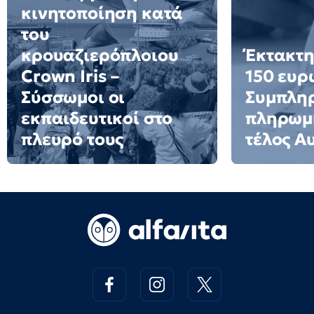
κινητοποίηση κατά
του
κρουαζιερόπλοιου
Έκτακτη
Crown Iris –
150 ευρ
Σύσσωμοι οι
Συμπλη
εκπαιδευτικοί στο
πληρωμή
πλευρό τους
τέλος Α