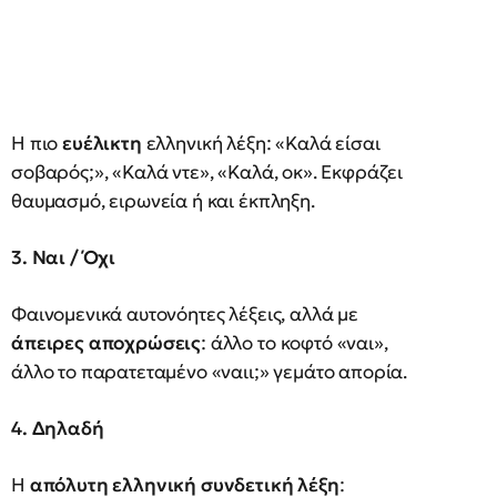
Η πιο
ευέλικτη
ελληνική λέξη: «Καλά είσαι
σοβαρός;», «Καλά ντε», «Καλά, οκ». Εκφράζει
θαυμασμό, ειρωνεία ή και έκπληξη.
3. Ναι / Όχι
Φαινομενικά αυτονόητες λέξεις, αλλά με
άπειρες αποχρώσεις
: άλλο το κοφτό «ναι»,
άλλο το παρατεταμένο «ναιι;» γεμάτο απορία.
4. Δηλαδή
Η
απόλυτη ελληνική συνδετική λέξη
: