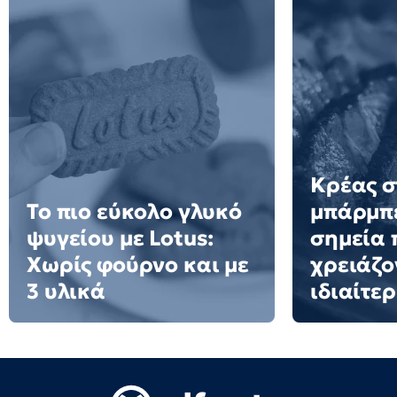
Κρέας σ
Το πιο εύκολο γλυκό
μπάρμπε
ψυγείου με Lotus:
σημεία 
Χωρίς φούρνο και με
χρειάζο
3 υλικά
ιδιαίτε