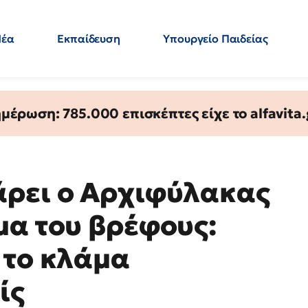
Νέα
Εκπαίδευση
Υπουργείο Παιδείας
 Εκπαιδευτικών
Μεταπτυχιακά
Πολιτική
Κόσμος
- Απαντήσεις
έρωση: 785.000 επισκέπτες είχε το alfavita.
άρει ο Αρχιφύλακας
μα του βρέφους:
 το κλάμα
ίς