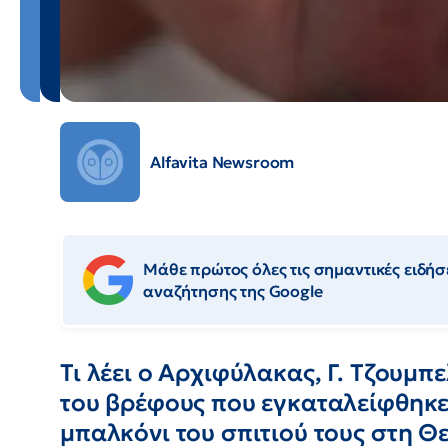
Alfavita Newsroom
Μάθε πρώτος όλες τις σημαντικές ειδήσε
αναζήτησης της Google
Τι λέει ο Αρχιφύλακας, Γ. Τζουμπ
του βρέφους που εγκαταλείφθηκε 
μπαλκόνι του σπιτιού τους στη 