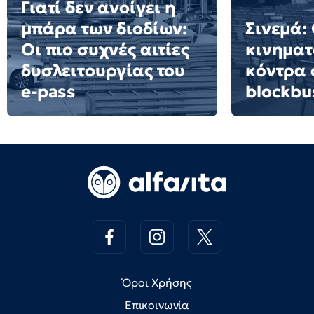
Γιατί δεν ανοίγει η
μπάρα των διοδίων:
Σινεμά:
Οι πιο συχνές αιτίες
κινημα
δυσλειτουργίας του
κόντρα 
e-pass
blockbu
Όροι Χρήσης
Επικοινωνία