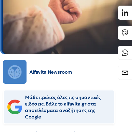
Alfavita Newsroom
Μάθε πρώτος όλες τις σημαντικές
ειδήσεις. Βάλε το alfavita.gr στα
αποτελέσματα αναζήτησης της
Google